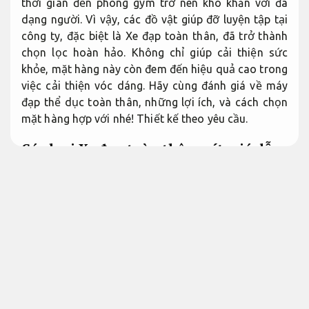
thời gian đến phòng gym trở nên khó khăn với đa
dạng người. Vì vậy, các đồ vật giúp đỡ luyện tập tại
công ty, đặc biệt là Xe đạp toàn thân, đã trở thành
chọn lọc hoàn hảo. Không chỉ giúp cải thiện sức
khỏe, mặt hàng này còn đem đến hiệu quả cao trong
việc cải thiện vóc dáng. Hãy cùng đánh giá về máy
đạp thể dục toàn thân, những lợi ích, và cách chọn
mặt hàng hợp với nhé!
Thiết kế theo yêu cầu.
Các loại Xe đạp toàn thân mức giá dễ
tiếp cận
Được kiểm định kỹ.
Bảo dưỡng.
Xe đạp toàn thân là đồ vật thể dục được bề ngoài
giúp chuyển động đa số cơ thể, từ chân, tay đến cơ
bụng. Khác với các dòng Xe đạp tập thông thường,
mặt hàng này được tích hợp thêm tay cầm chuyển
động, cho phép người tập thực hiện các động tác