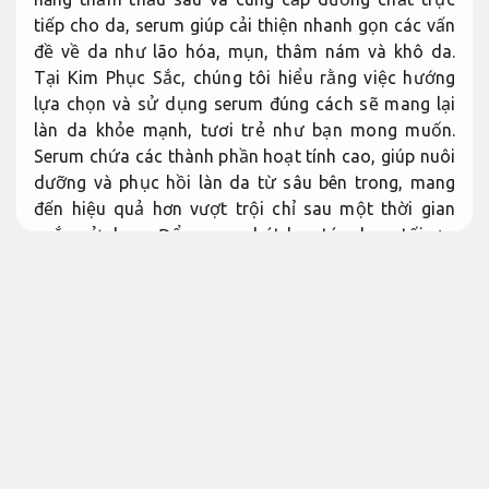
tiếp cho da, serum giúp cải thiện nhanh gọn các vấn
đề về da như lão hóa, mụn, thâm nám và khô da.
Tại Kim Phục Sắc, chúng tôi hiểu rằng việc hướng
lựa chọn và sử dụng serum đúng cách sẽ mang lại
làn da khỏe mạnh, tươi trẻ như bạn mong muốn.
Serum chứa các thành phần hoạt tính cao, giúp nuôi
dưỡng và phục hồi làn da từ sâu bên trong, mang
đến hiệu quả hơn vượt trội chỉ sau một thời gian
ngắn sử dụng. Để serum phát huy tác dụng tối ưu,
bạn cần chọn loại serum thích hợp với từng loại da
và nhu cầu chăm sóc riêng biệt. Tại Kim Phục Sắc,
chúng tôi cam kết cung cấp những sản phẩm serum
đạt chất lượng, hạn chế rủi ro và mang lại hiệu quả,
giúp bạn duy trì vẻ đẹp làn da suốt cả ngày. Hãy để
serum trở thành người bạn đồng hành đắc lực trong
hành trình chăm sóc sắc đẹp của bạn, giúp da luôn
mềm mịn, khỏe khoắn và tràn đầy sức sống.
Không
phát sinh.