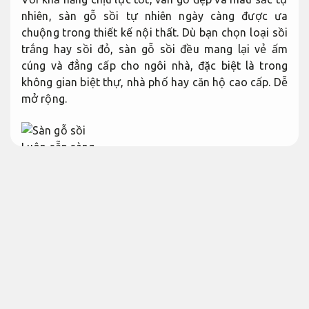
nhiên, sàn gỗ sồi tự nhiên ngày càng được ưa
chuộng trong thiết kế nội thất. Dù bạn chọn loại sồi
trắng hay sồi đỏ, sàn gỗ sồi đều mang lại vẻ ấm
cúng và đẳng cấp cho ngôi nhà, đặc biệt là trong
không gian biệt thự, nhà phố hay căn hộ cao cấp.
Dễ
mở rộng.
Luôn sẵn sàng.
Sàn gỗ sồi tự nhiên trắng, đỏ – Ưu điểm
và phân loại
Cam kết đúng hẹn.
Sàn gỗ sồi trắng Châu Âu, vân gỗ sang trọng
Bài
bản.
Đảm bảo.
Sàn gỗ sồi trắng là dòng sản phẩm được nhập khẩu
chủ yếu từ Châu Âu như Đức,
Phù hợp nhu cầu thực