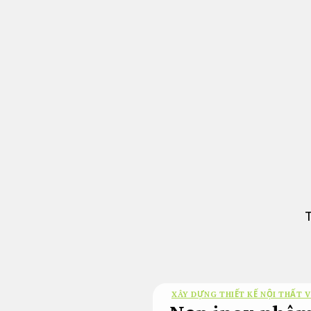
Bỏ
qua
nội
dung
T
XÂY DỰNG THIẾT KẾ NỘI THẤT V