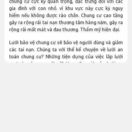
chung cư
cực kỳ
quan trọng,
đặc trưng
đối
với
các
gia đình
với
con nhỏ. vì khu vực này
cực kỳ
nguy
hiểm
nếu
không
được rào chắn. Chung cư cao tầng
gây ra
rộng rãi
tai nạn thương tâm hàng năm, gây ra
rộng rãi
mất mát và đau thương.
Thẩm mỹ hiện đại.
Lưới bảo vệ chung cư sẽ bảo vệ
người dùng
và giảm
các
tai nạn. Chúng ta
với
thể
kể
chuyện về lưới an
toàn chung cư? Những
tiện dụng
của việc lắp lưới
an toàn chung cư là gì? Hơn nữa, giá của lưới an
toàn chung cư?
chuẩn y
bài viết tiếp theo.
Bền vững
lâu dài.
Lưới đảm bảo an toàn chung cư là gì?
Dễ bảo trì sau hoàn thiện.
Lưới hạn chế rủi ro chung cư là
chiếc
hàng rào chắn
được
sử dụng
để bảo vệ cửa sổ và ban công của
1
ngôi nhà. căn hộ thuộc khu chung cư. Lưới thường
được
khiến
từ Inox chất lượng ổn định cao,
với
khả