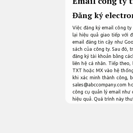
Email công ty 
Đăng ký electro
Việc đăng ký email công t
lại hiệu quả giao tiếp với
email đáng tin cậy như Go
sách của công ty. Sau đó, t
đăng ký tài khoản bằng cách
liên hệ cá nhân. Tiếp the
TXT hoặc MX vào hệ thống 
khi xác minh thành công, 
sales@abccompany.com hoặ
công cụ quản lý email như 
hiệu quả. Quá trình này th
nâng cao đáng tin cậy và t
Linh hoạt.