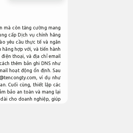
bản mà còn tăng cường mang
cung cấp Dịch vụ chính hãng
ào yêu cầu thực tế và ngân
h hãng hợp với, và tiến hành
điện thoại, và địa chỉ email
 cách thêm bản ghi DNS như
ail hoạt động ổn định. Sau
n@tencongty.com, ví dụ như
 Cuối cùng, thiết lập các
đảm bảo an toàn và mang lại
 dài cho doanh nghiệp, giúp
y.
Đội ngũ giàu kinh nghiệm.