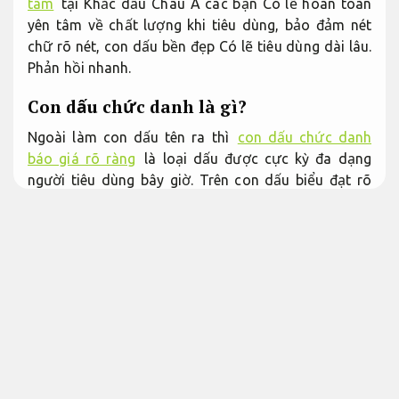
tâm
tại Khắc dấu Châu Á các bạn Có lẽ hoàn toàn
yên tâm về chất lượng khi tiêu dùng, bảo đảm nét
chữ rõ nét, con dấu bền đẹp Có lẽ tiêu dùng dài lâu.
Phản hồi nhanh.
Con dấu chức danh là gì?
Ngoài làm con dấu tên ra thì
con dấu chức danh
báo giá rõ ràng
là loại dấu được cực kỳ đa dạng
người tiêu dùng bây giờ. Trên con dấu biểu đạt rõ
chức danh và họ tên đầy đủ của một người được
tiêu dùng để đóng trên các giấy tờ, văn bản, hợp
đồng,.… Con dấu được xem là biểu trưng biểu đạt
giá trị pháp lý của tổ chức,
Tối ưu chi phí.
C.ty,
Linh
hoạt theo yêu cầu.
do vậy việc khắc dấu chức danh
và tiêu dùng con dấu này phải tuân theo quy cách
của pháp luật.
Áp dụng cho nhiều nhu cầu.